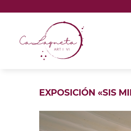
data-region="emea" data-channelcode="calagnetaartivi"
EXPOSICIÓN «SIS M