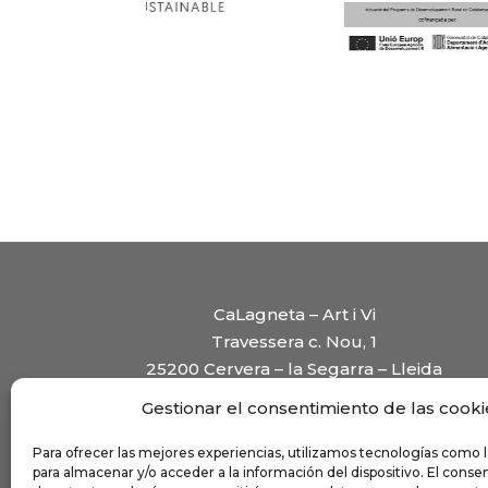
CaLagneta – Art i Vi
Travessera c. Nou, 1
25200 Cervera – la Segarra – Lleida
Tel:
+34 644 014 871
Gestionar el consentimiento de las cooki
calagneta@calagneta.com
Para ofrecer las mejores experiencias, utilizamos tecnologías como 
Horarios
para almacenar y/o acceder a la información del dispositivo. El cons