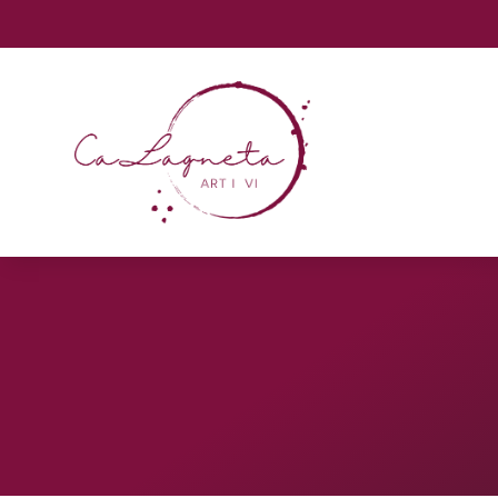
data-region="emea" data-channelcode="calagnetaartivi"